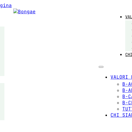
gina
VA
CH
VALORI 
B-A
B-A
B-C
B-C
TUT
CHI SIA