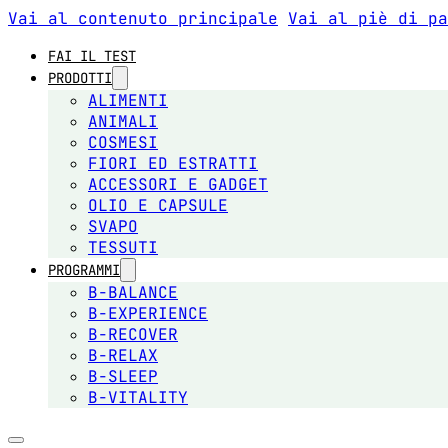
Vai al contenuto principale
Vai al piè di pa
FAI IL TEST
PRODOTTI
ALIMENTI
ANIMALI
COSMESI
FIORI ED ESTRATTI
ACCESSORI E GADGET
OLIO E CAPSULE
SVAPO
TESSUTI
PROGRAMMI
B-BALANCE
B-EXPERIENCE
B-RECOVER
B-RELAX
B-SLEEP
B-VITALITY