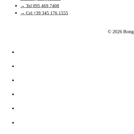
→ Tel 095 469 7408
→ Cel +39 345 176 1555
© 2026 Bonga