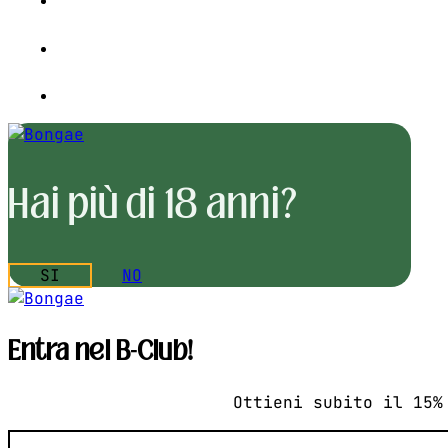
Hai più di 18 anni?
SI
NO
Entra nel B-Club!
Ottieni subito il 15%
Email
(Obbligatorio)