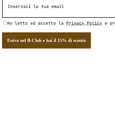
Senza
Ho letto ed accetto la
Privacy Policy
e pr
Titolo
(Obbligatorio)