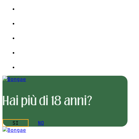
Hai più di 18 anni?
SI
NO