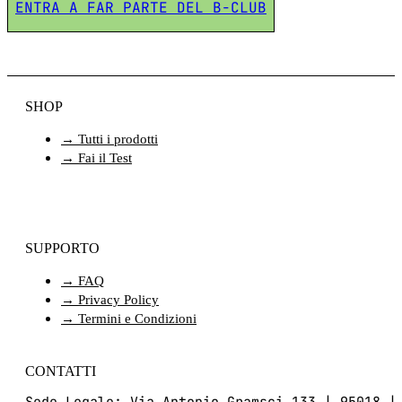
ENTRA A FAR PARTE DEL B-CLUB
SHOP
→ Tutti i prodotti
→ Fai il Test
SUPPORTO
→ FAQ
→ Privacy Policy
→ Termini e Condizioni
CONTATTI
Sede Legale: Via Antonio Gramsci 133 | 95018 |