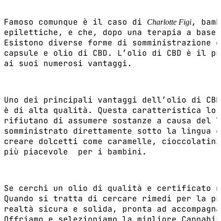
Famoso comunque è il caso di
, bamb
Charlotte Figi
epilettiche, e che, dopo una terapia a base 
Esistono diverse forme di somministrazione d
capsule e olio di CBD. L’olio di CBD è il pr
ai suoi numerosi vantaggi.
Uno dei principali vantaggi dell’olio di CBD
è di alta qualità. Questa caratteristica lo 
rifiutano di assumere sostanze a causa del l
somministrato direttamente sotto la lingua o
creare dolcetti come caramelle, cioccolatini
più piacevole per i bambini.
Se cerchi un olio di qualità e certificato 
Quando si tratta di cercare rimedi per la pr
realtà sicura e solida, pronta ad accompagna
Offriamo e selezioniamo la migliore Cannabis