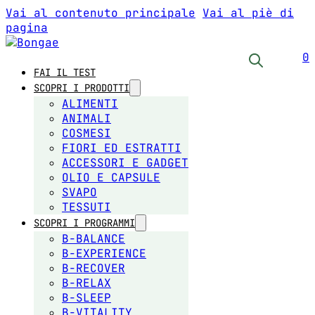
Vai al contenuto principale
Vai al piè di
pagina
0
FAI IL TEST
SCOPRI I PRODOTTI
ALIMENTI
ANIMALI
COSMESI
FIORI ED ESTRATTI
ACCESSORI E GADGET
OLIO E CAPSULE
SVAPO
TESSUTI
SCOPRI I PROGRAMMI
B-BALANCE
B-EXPERIENCE
B-RECOVER
B-RELAX
B-SLEEP
B-VITALITY