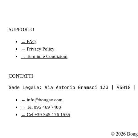
SUPPORTO
→ FAQ
→ Privacy Policy
→ Termini e Condizioni
CONTATTI
Sede Legale: Via Antonio Gramsci 133 | 95018 |
→ info@bongae.com
→ Tel 095 469 7408
→ Cel +39 345 176 1555
© 2026 Bonga