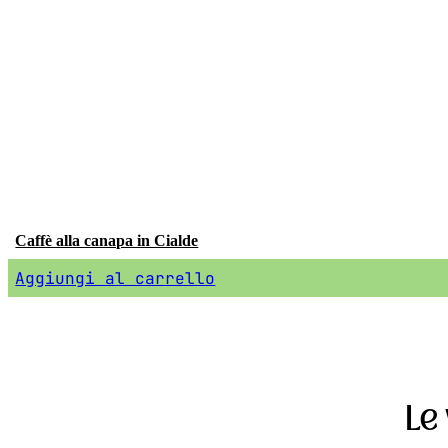
Caffè alla canapa in Cialde
Aggiungi al carrello
Le