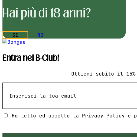
Hai più di 18 anni?
SI
NO
Entra nel B-Club!
Ottieni subito il 15%
Email
(Obbligatorio)
Senza
Ho letto ed accetto la
Privacy Policy
e p
Titolo
(Obbligatorio)