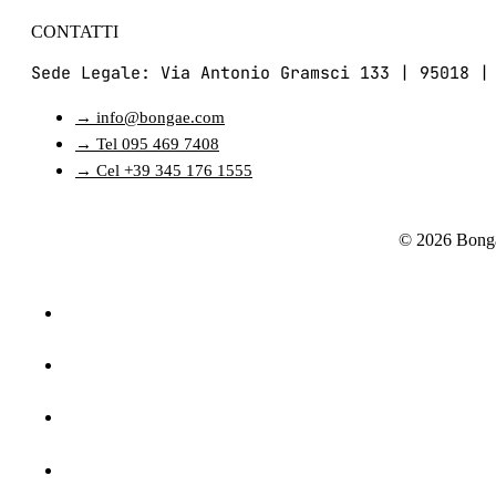
CONTATTI
Sede Legale: Via Antonio Gramsci 133 | 95018 |
→ info@bongae.com
→ Tel 095 469 7408
→ Cel +39 345 176 1555
© 2026 Bonga