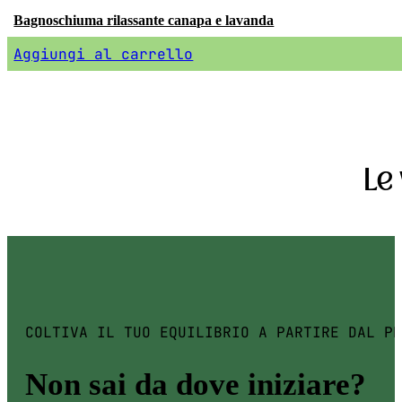
Bagnoschiuma rilassante canapa e lavanda
Aggiungi al carrello
Le
COLTIVA IL TUO EQUILIBRIO A PARTIRE DAL PR
Non sai da dove iniziare?