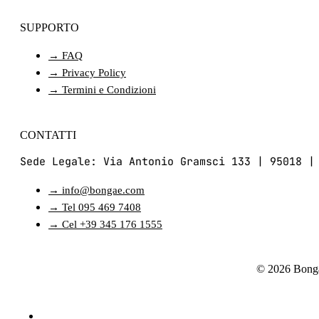
SUPPORTO
→ FAQ
→ Privacy Policy
→ Termini e Condizioni
CONTATTI
Sede Legale: Via Antonio Gramsci 133 | 95018 |
→ info@bongae.com
→ Tel 095 469 7408
→ Cel +39 345 176 1555
© 2026 Bonga