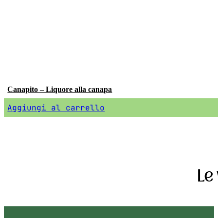
Canapito – Liquore alla canapa
Aggiungi al carrello
Le