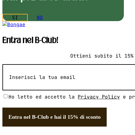
SI
NO
Entra nel B-Club!
Ottieni subito il 15%
Email
(Obbligatorio)
Senza
Ho letto ed accetto la
Privacy Policy
e pr
Titolo
(Obbligatorio)