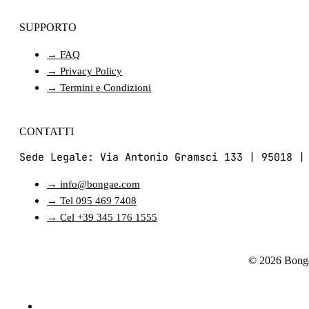
SUPPORTO
→ FAQ
→ Privacy Policy
→ Termini e Condizioni
CONTATTI
Sede Legale: Via Antonio Gramsci 133 | 95018 |
→ info@bongae.com
→ Tel 095 469 7408
→ Cel +39 345 176 1555
© 2026 Bonga