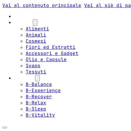
Vai al contenuto principale
Vai al piè di pa
Fai il test
Prodotti
Alimenti
Animali
Cosmesi
Fiori ed Estratti
Accessori e Gadget
Olio e Capsule
Svapo
Tessuti
Programmi
B-Balance
B-Experience
B-Recover
B-Relax
B-Sleep
B-Vitality