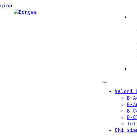
gina
Va
Ch
Valori 
B-A
B-A
B-C
B-C
Tut
Chi sia