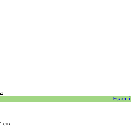
a
Esauri
lema