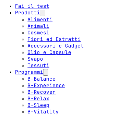
Fai il test
Prodotti
Alimenti
Animali
Cosmesi
Fiori ed Estratti
Accessori e Gadget
Olio e Capsule
Svapo
Tessuti
Programmi
B-Balance
B-Experience
B-Recover
B-Relax
B-Sleep
B-Vitality