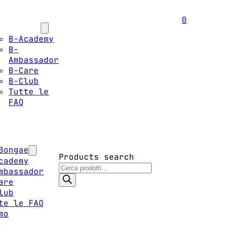
0
lori Bongae
B-Academy
B-
Ambassador
B-Care
B-Club
Tutte le
FAQ
i siamo
Bongae
Products search
cademy
mbassador
are
lub
te le FAQ
mo