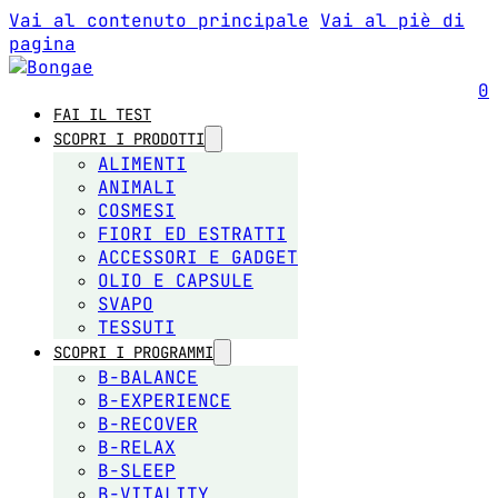
Vai al contenuto principale
Vai al piè di
pagina
0
FAI IL TEST
SCOPRI I PRODOTTI
ALIMENTI
ANIMALI
COSMESI
FIORI ED ESTRATTI
ACCESSORI E GADGET
OLIO E CAPSULE
SVAPO
TESSUTI
SCOPRI I PROGRAMMI
B-BALANCE
B-EXPERIENCE
B-RECOVER
B-RELAX
B-SLEEP
B-VITALITY