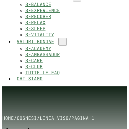
B-BALANCE
B-EXPERIENCE
B-RECOVER
B-RELAX
B-SLEEP
B-VITALITY
VALORI BONGAE
B-ACADEMY
B-AMBASSADOR
B-CARE
B-CLUB
TUTTE LE FAQ
CHI SIAMO
HOME
/
COSMESI
/
LINEA VISO
/
PAGINA 1